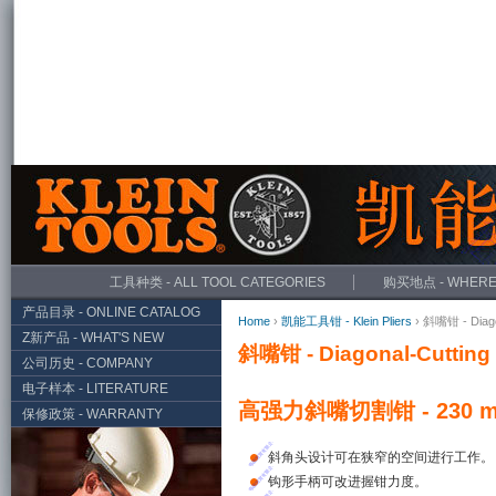
工具种类 - ALL TOOL CATEGORIES
购买地点 - WHERE
产品目录 - ONLINE CATALOG
Home
›
凯能工具钳 - Klein Pliers
› 斜嘴钳 - Diagon
Z新产品 - WHAT'S NEW
斜嘴钳 - Diagonal-Cutting 
公司历史 - COMPANY
电子样本 - LITERATURE
高强力斜嘴切割钳 - 230 
保修政策 - WARRANTY
斜角头设计可在狭窄的空间进行工作。
钩形手柄可改进握钳力度。