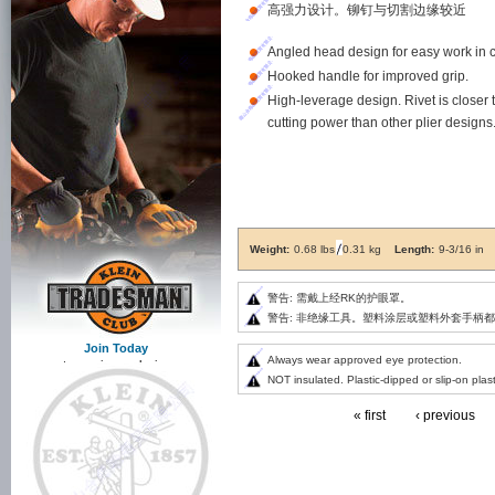
高强力设计。铆钉与切割边缘较近
Angled head design for easy work in 
Hooked handle for improved grip.
High-leverage design. Rivet is closer 
cutting power than other plier designs
Weight:
0.68 lbs
0.31 kg
Length:
9-3/16 in
警告: 需戴上经RK的护眼罩。
警告: 非绝缘工具。塑料涂层或塑料外套手柄
Join Today
Always wear approved eye protection.
to receive exclusive
NOT insulated. Plastic-dipped or slip-on plas
information from Klein Tools!
« first
‹ previous