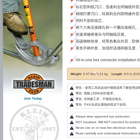
同轴电缆外层。
钻石型剥线刀口，迅速剥去同轴线外层
精细打磨刃口，轻易剥去内部绝缘外层
同时不损坏线芯。
两个六角压接模孔和一个圈压接模孔，
快速准确将接头与同轴线压接。
高碳钢铁钳身，经黑色氧化外层，防锈
黄色手柄外套，加强舒适感和能见度，
All-in-one hex connector installation 
Weight:
0.47 lbs
0.21 kg
Length:
8.5 in (21
警告：使用工具前必须仔细阅读和了解使用说
警告: 需戴上经RK的护眼罩。
Join Today
警告: 非绝缘工具，不能抵抗电击。
to receive exclusive
警告: 不KK近或在通电的情况下使用。
information from Klein Tools!
Always wear approved eye protection.
NOT insulated. Will NOT intended for protecti
Never use on or near live electrical circuits.
Read carefully and understand instructions be