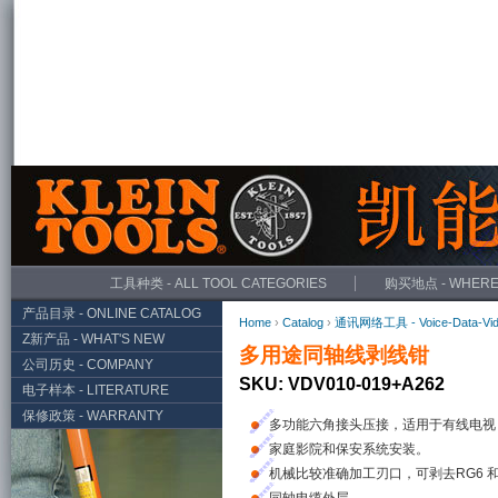
工具种类 - ALL TOOL CATEGORIES
购买地点 - WHERE
产品目录 - ONLINE CATALOG
Home
›
Catalog
›
通讯网络工具 - Voice-Data-Vi
Z新产品 - WHAT'S NEW
多用途同轴线剥线钳
公司历史 - COMPANY
SKU: VDV010-019+A262
电子样本 - LITERATURE
保修政策 - WARRANTY
多功能六角接头压接，适用于有线电视
家庭影院和保安系统安装。
机械比较准确加工刃口，可剥去RG6 和 